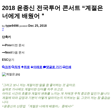
2018 윤종신 전국투어 콘서트 “계절은
너에게 배웠어＂
type9496
Dec 25, 2018
by
posted
?
단축키
Prev
이전 문서
Next
다음 문서
ESC
닫기
크게
작게
위로
아래로
댓글로 가기
인쇄
“
그러고 보니 저는 계절이란 말을 참 좋아하는 것 같아요
.
실제로 가사에도 계절이란 단어를 자주 쓰고요
.
아마도 시간의 흐름과 계절의 변화를 느끼는 게 저에겐 무척 중요한 일인가 봅니다
.
계절에 따라 감정과 기분이 어떻게 달라지는지 지켜보는 일
,
그것이 저는 참 즐겁습
니다
.
<
윤종신의 산문집 『계절은 너에게 배웠어』 중에서
>”