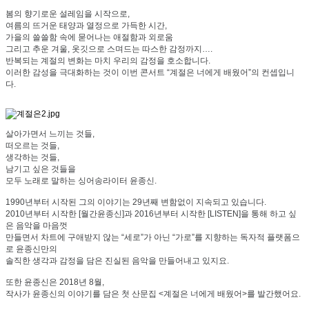
봄의 향기로운 설레임을 시작으로
,
여름의 뜨거운 태양과 열정으로 가득한 시간
,
가을의 쓸쓸함 속에 묻어나는 애절함과 외로움
그리고 추운 겨울
,
옷깃으로 스며드는 따스한 감정까지
….
반복되는 계절의 변화는 마치 우리의 감정을 호소합니다
.
이러한 감성을 극대화하는 것이 이번 콘서트
“
계절은 너에게 배웠어
”
의 컨셉입니
다
.
살아가면서 느끼는 것들
,
떠오르는 것들
,
생각하는 것들
,
남기고 싶은 것들을
모두 노래로 말하는 싱어송라이터 윤종신
.
1990
년부터 시작된 그의 이야기는
29
년째 변함없이 지속되고 있습니다
.
2010
년부터 시작한
[
월간윤종신
]
과
2016
년부터 시작한
[LISTEN]
을 통해
하고 싶
은 음악을 마음껏
만들면서
차트에 구애받지 않는
“
세로
”
가 아닌
“
가로
”
를 지향하는 독자적 플랫폼으
로
윤종신만의
솔직한 생각과 감정을 담은 진실된 음악을 만들어내고 있지요
.
또한 윤종신은
2018
년
8
월
,
작사가 윤종신의 이야기를 담은 첫 산문집
<
계절은 너에게 배웠어
>
를 발간했어요
.