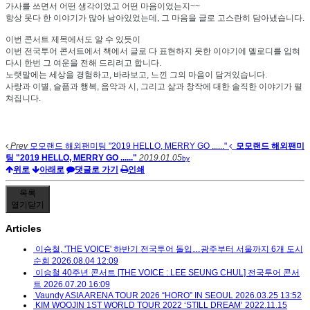
가사를 쓰면서 어떤 생각이었고 어떤 마음이었는지
~~
항상 못다 한 이야기가 많아 남아있었는데
,
그 마음을 글로 고스란히 담아냈습니다
.
이번 콘서트 제목에서도 알 수 있듯이
이번 전국투어 콘서트에서 책에서 글로 다 표현하지 못한 이야기에
멜로디를 입혀
다시 한번
그 여운을 전해 드리려고 합니다
.
노랫말에는 세상을 경험하고
,
바라보고
,
느낀 그의 마음이 담겨있습니다
.
사랑과 이별
,
슬픔과 행복
,
음악과 시
,
그리고 삶과 창작에 대한 솔직한 이야기가
펼
쳐집니다
.
Prev
모모랜드 해외팬미팅 "2019 HELLO, MERRY GO ......"
모모랜드 해외팬미
팅 "2019 HELLO, MERRY GO ......"
2019.01.05
by
위로
아래로
댓글로 가기
인쇄
목록
열기
닫기
Articles
이승철, 'THE VOICE' 하반기 전국투어 돌입…광주부터 서울까지 6개 도시
순회
2026.08.04 12:09
이승철 40주년 콘서트 [THE VOICE : LEE SEUNG CHUL] 전국투어 콘서
트
2026.07.20 16:09
Vaundy ASIA ARENA TOUR 2026 “HORO” IN SEOUL
2026.03.25 13:52
KIM WOOJIN 1ST WORLD TOUR 2022 ‘STILL DREAM’
2022.11.15